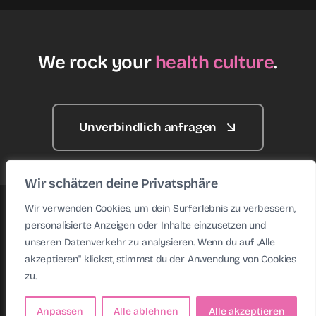
We rock your
health culture
.
Unverbindlich anfragen
Wir schätzen deine Privatsphäre
Wir verwenden Cookies, um dein Surferlebnis zu verbessern,
© 2026 • Health Rockstars • Website made with ♥ by
personalisierte Anzeigen oder Inhalte einzusetzen und
KAFFENBERGER
unseren Datenverkehr zu analysieren. Wenn du auf „Alle
akzeptieren" klickst, stimmst du der Anwendung von Cookies
zu.
Anpassen
Alle ablehnen
Alle akzeptieren