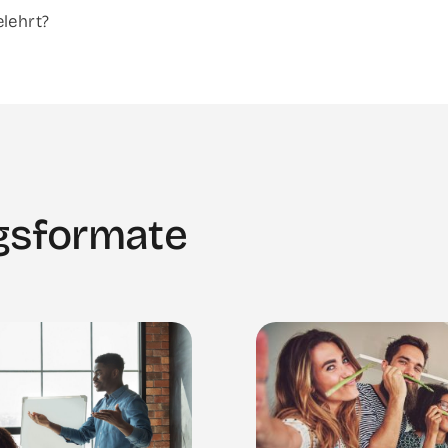
elehrt?
gsformate