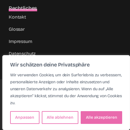
Rechtliches
Kontakt
Glossar
Impressum
Datenschutz
Wir schätzen deine Privatsphäre
Wir verwenden Cookies, um dein Surferlebnis zu verbessern,
personalisierte Anzeigen oder Inhalte einzusetzen und
unseren Datenverkehr zu analysieren. Wenn du auf „Alle
akzeptieren" klickst, stimmst du der Anwendung von Cookies
We rock your
health culture
.
zu.
Anpassen
Alle ablehnen
Alle akzeptieren
Unverbindlich anfragen