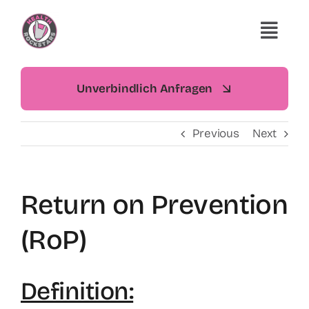
Skip
to
Togg
content
Navi
Start
Unverbindlich Anfragen
Leistungen
Previous
Next
Über uns
Return on Prevention
Insights
(RoP)
Kontakt
Definition:
Rockstar werden